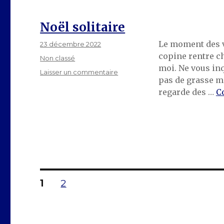
Noël solitaire
Le moment des v
Publié
23 décembre 2022
le
copine rentre ch
Catégories
Non classé
moi. Ne vous inqu
sur
Laisser un commentaire
pas de grasse ma
Noël
regarde des …
C
solitaire
Pagination
PAGE
PAGE
1
2
des