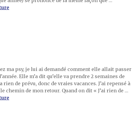
aque année) se prononce de la même façon que …
de « L’année du lapin »
ture
ez ma psy, je lui ai demandé comment elle allait passer
 d’année. Elle m’a dit qu’elle va prendre 2 semaines de
’a rien de prévu, donc de vraies vacances. J’ai repensé à
le chemin de mon retour. Quand on dit « J’ai rien de …
de « Rien de prévu »
ture