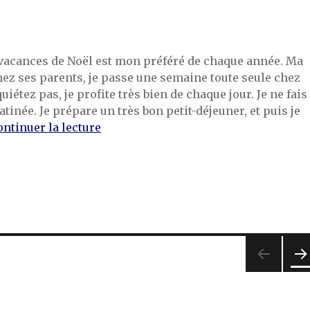
acances de Noël est mon préféré de chaque année. Ma
ez ses parents, je passe une semaine toute seule chez
iétez pas, je profite très bien de chaque jour. Je ne fais
tinée. Je prépare un très bon petit-déjeuner, et puis je
de « Noël solitaire »
ontinuer la lecture
PA
E
SUI