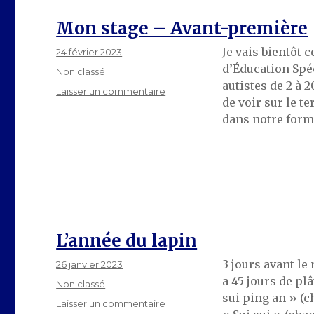
Mon stage – Avant-première
Je vais bientôt
Publié
24 février 2023
le
d’Éducation Spéc
Catégories
Non classé
autistes de 2 à 
sur
Laisser un commentaire
de voir sur le t
Mon
dans notre form
stage
–
Avant-
première
L’année du lapin
3 jours avant le
Publié
26 janvier 2023
le
a 45 jours de plâ
Catégories
Non classé
sui ping an » (c
sur
Laisser un commentaire