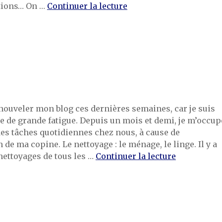
de « Stage-Première par
ations… On …
Continuer la lecture
enouveler mon blog ces dernières semaines, car je suis
e de grande fatigue. Depuis un mois et demi, je m’occup
s tâches quotidiennes chez nous, à cause de
 de ma copine. Le nettoyage : le ménage, le linge. Il y a
de « Des no
 nettoyages de tous les …
Continuer la lecture