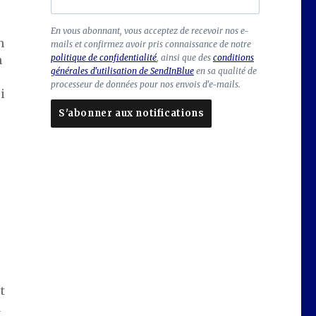
C
En vous abonnant, vous acceptez de recevoir nos e-
n
mails et confirmez avoir pris connaissance de notre
h
politique de confidentialité
, ainsi que des
conditions
n
a
générales d'utilisation de SendInBlue
en sa qualité de
m
processeur de données pour nos envois d'e-mails.
p
i
à
S'abonner aux notifications
la
is
s
e
r
vi
d
e
t
Laissez
ce
à