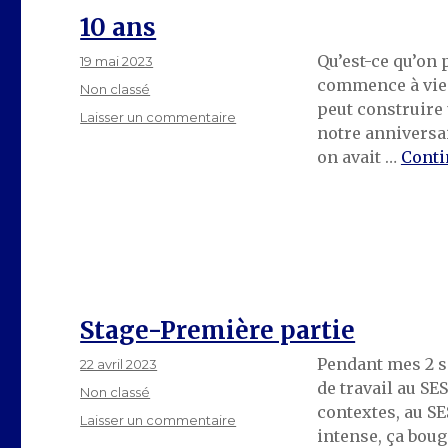
10 ans
Qu’est-ce qu’on 
Publié
19 mai 2023
le
commence à vieil
Catégories
Non classé
peut construire 
sur
Laisser un commentaire
notre anniversai
10
on avait …
Conti
ans
Stage-Première partie
Pendant mes 2 se
Publié
22 avril 2023
le
de travail au SE
Catégories
Non classé
contextes, au SES
sur
Laisser un commentaire
intense, ça boug
Stage-