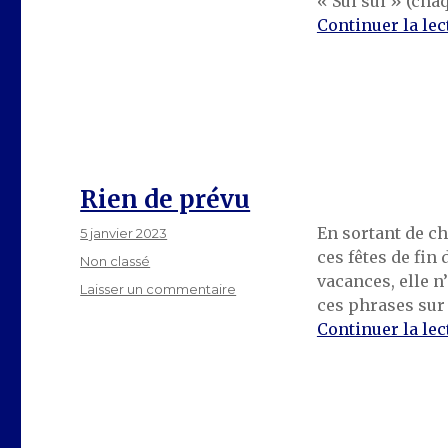
« Sui sui » (ch
L’année
Continuer la lec
du
lapin
Rien de prévu
En sortant de ch
Publié
5 janvier 2023
le
ces fêtes de fin
Catégories
Non classé
vacances, elle n
sur
Laisser un commentaire
ces phrases sur 
Rien
Continuer la lec
de
prévu