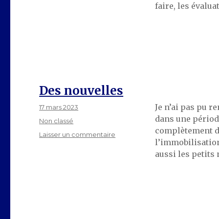
faire, les évalu
Première
partie
Des nouvelles
Je n’ai pas pu r
Publié
17 mars 2023
le
dans une périod
Catégories
Non classé
complètement de
sur
Laisser un commentaire
l’immobilisation
Des
aussi les petits
nouvelles