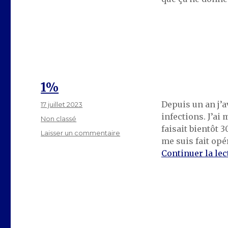
1%
Depuis un an j’a
Publié
17 juillet 2023
le
infections. J’ai
Catégories
Non classé
faisait bientôt 3
sur
Laisser un commentaire
me suis fait opé
1%
Continuer la lec