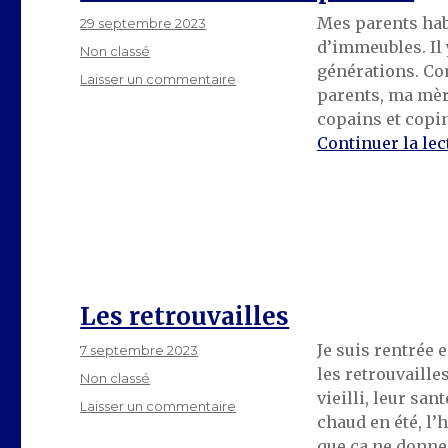
Mes parents hab
Publié
29 septembre 2023
le
d’immeubles. Il 
Catégories
Non classé
générations. C
sur
Laisser un commentaire
parents, ma mère
Les
copains et copin
voisins
de
Continuer la lec
mes
parents
Les retrouvailles
Je suis rentrée 
Publié
7 septembre 2023
le
les retrouvaille
Catégories
Non classé
vieilli, leur san
sur
Laisser un commentaire
chaud en été, l’
Les
que ça ne donne
retrouvailles