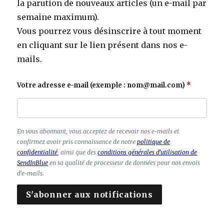
la parution de nouveaux articles (un e-mail par
semaine maximum).
Vous pourrez vous désinscrire à tout moment
en cliquant sur le lien présent dans nos e-
mails.
Votre adresse e-mail (exemple : nom@mail.com)
C
En vous abonnant, vous acceptez de recevoir nos e-mails et
h
confirmez avoir pris connaissance de notre
politique de
a
confidentialité
, ainsi que des
conditions générales d'utilisation de
SendInBlue
en sa qualité de processeur de données pour nos envois
m
d'e-mails.
p
à
S'abonner aux notifications
la
is
s