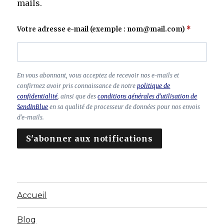
mails.
Votre adresse e-mail (exemple : nom@mail.com)
C
En vous abonnant, vous acceptez de recevoir nos e-mails et
h
confirmez avoir pris connaissance de notre
politique de
a
confidentialité
, ainsi que des
conditions générales d'utilisation de
SendInBlue
en sa qualité de processeur de données pour nos envois
m
d'e-mails.
p
à
S'abonner aux notifications
la
is
s
e
r
Accueil
vi
d
e
Blog