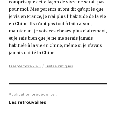
compris que cette façon de vivre ne serait pas
pour moi. Mes parents m’ont dit qu’après que
je vis en France, je n’ai plus l’habitude de la vie
en Chine. Ils n’ont pas tout à fait raison,
maintenant je vois ces choses plus clairement,
et je sais bien que je ne me serais jamais
habituée à la vie en Chine, même si je n’avais
jamais quitté la Chine.
Publié
Catégories
19 septembre 2023
Traits autistiques
le
Navigation
Publication précédente :
de
Les retrouvailles
l’article