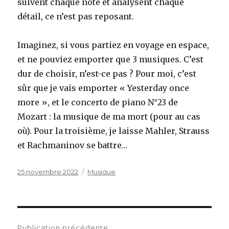
suivent chaque note et analysent chaque
détail, ce n’est pas reposant.
Imaginez, si vous partiez en voyage en espace,
et ne pouviez emporter que 3 musiques. C’est
dur de choisir, n’est-ce pas ? Pour moi, c’est
sûr que je vais emporter « Yesterday once
more », et le concerto de piano N°23 de
Mozart : la musique de ma mort (pour au cas
où). Pour la troisième, je laisse Mahler, Strauss
et Rachmaninov se battre…
Publié
Catégories
25 novembre 2022
Musique
le
Navigation
Publication précédente :