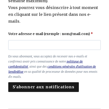
semaine maximum).
Vous pourrez vous désinscrire à tout moment
en cliquant sur le lien présent dans nos e-
mails.
Votre adresse e-mail (exemple : nom@mail.com)
C
En vous abonnant, vous acceptez de recevoir nos e-mails et
h
confirmez avoir pris connaissance de notre
politique de
a
confidentialité
, ainsi que des
conditions générales d'utilisation de
SendInBlue
en sa qualité de processeur de données pour nos envois
m
d'e-mails.
p
à
S'abonner aux notifications
la
is
s
e