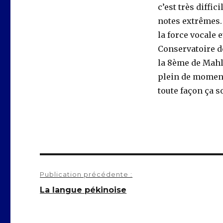
c’est très diffi
notes extrêmes. 
la force vocale e
Conservatoire de
la 8ème de Mahle
plein de moments
toute façon ça s
Navigation
Publication précédente :
de
La langue pékinoise
l’article