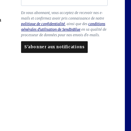
C
En vous abonnant, vous acceptez de recevoir nos e-
mails et confirmez avoir pris connaissance de notre
h
a
politique de confidentialité
, ainsi que des
conditions
a
générales d'utilisation de SendInBlue
en sa qualité de
m
processeur de données pour nos envois d'e-mails.
p
à
S'abonner aux notifications
la
is
s
e
r
vi
d
e
Laissez
ce