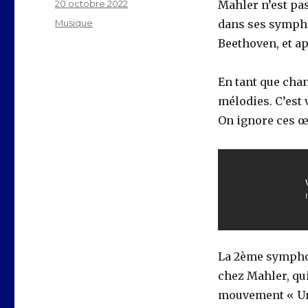
Publié
20 octobre 2022
Mahler n’est pas
le
Catégories
Musique
dans ses sympho
Beethoven, et ap
En tant que chan
mélodies. C’est
On ignore ces œ
La 2ème symphon
chez Mahler, qu
mouvement « Url