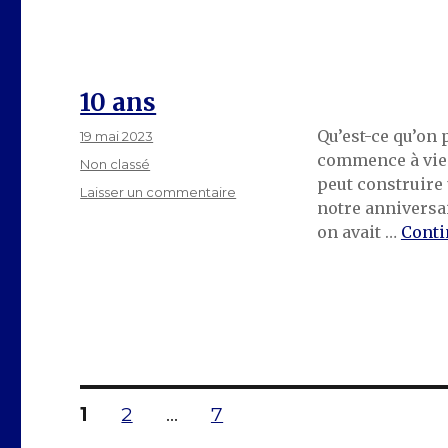
10 ans
Qu’est-ce qu’on 
Publié
19 mai 2023
le
commence à vieil
Catégories
Non classé
peut construire 
sur
Laisser un commentaire
notre anniversai
10
on avait …
Conti
ans
Pagination
PAGE
PAGE
PAGE
1
2
…
7