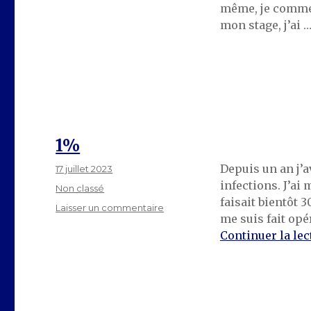
même, je commen
Fin
d’année
mon stage, j’ai 
1%
Depuis un an j’a
Publié
17 juillet 2023
le
infections. J’ai
Catégories
Non classé
faisait bientôt 3
sur
Laisser un commentaire
me suis fait opé
1%
Continuer la lec