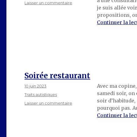
a une consultati
sur
Laisser un commentaire
je suis allée voi
La
propositions, on
stratégie
nationale
Continuer la lec
Soirée restaurant
Avec ma copine, 
Publié
10 juin 2023
le
samedi soir, on 
Catégories
Traits autistiques
soir d’habitude,
sur
Laisser un commentaire
pourquoi pas. Au
Soirée
Continuer la lec
restaurant