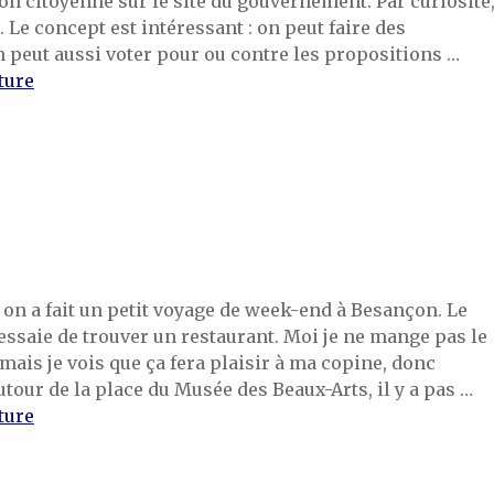
on citoyenne sur le site du gouvernement. Par curiosité
r. Le concept est intéressant : on peut faire des
 peut aussi voter pour ou contre les propositions …
de « La stratégie nationale »
ture
on a fait un petit voyage de week-end à Besançon. Le
essaie de trouver un restaurant. Moi je ne mange pas le
 mais je vois que ça fera plaisir à ma copine, donc
tour de la place du Musée des Beaux-Arts, il y a pas …
de « Soirée restaurant »
ture