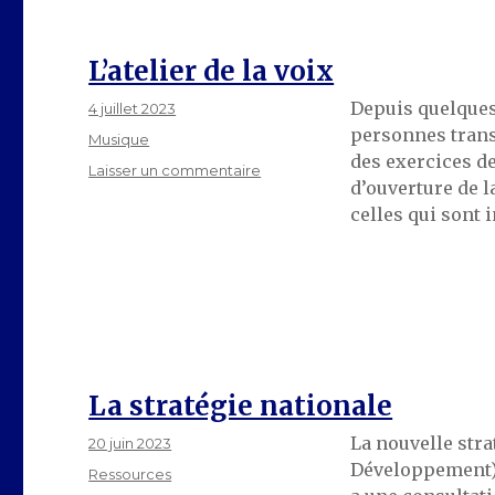
L’atelier de la voix
Depuis quelques 
Publié
4 juillet 2023
le
personnes transg
Catégories
Musique
des exercices de
sur
Laisser un commentaire
d’ouverture de l
L’atelier
celles qui sont 
de
la
voix
La stratégie nationale
La nouvelle str
Publié
20 juin 2023
le
Développement) e
Catégories
Ressources