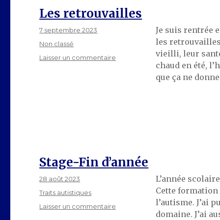
TSA
Les retrouvailles
Je suis rentrée 
Publié
7 septembre 2023
le
les retrouvaille
Catégories
Non classé
vieilli, leur san
sur
Laisser un commentaire
chaud en été, l’
Les
que ça ne donne
retrouvailles
Stage-Fin d’année
L’année scolaire
Publié
28 août 2023
le
Cette formation
Catégories
Traits autistiques
l’autisme. J’ai 
sur
Laisser un commentaire
domaine. J’ai a
Stage-