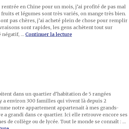
is rentrée en Chine pour un mois, j’ai profité de pas mal
 fruits et légumes sont très variés, on mange très bien.
ont pas chères, j’ai acheté plein de chose pour remplir
ivraisons sont rapides, les gens achètent tout sur
de « La distance social »
é négatif, …
Continuer la lecture
itent dans un quartier d’habitation de 5 rangées
y a environ 300 familles qui vivent là depuis 2
omme notre appartement appartenait à mes grands-
 a grandi dans ce quartier. Ici elle retrouve encore ses
es de collège ou de lycée. Tout le monde se connaît : …
de « Les voisins de mes parents »
ture