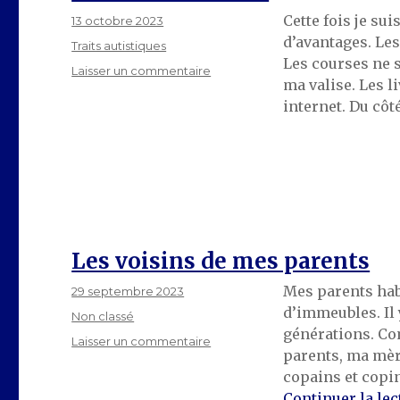
Cette fois je su
Publié
13 octobre 2023
le
d’avantages. Les
Catégories
Traits autistiques
Les courses ne s
sur
Laisser un commentaire
ma valise. Les l
La
internet. Du côt
distance
social
Les voisins de mes parents
Mes parents hab
Publié
29 septembre 2023
le
d’immeubles. Il 
Catégories
Non classé
générations. C
sur
Laisser un commentaire
parents, ma mère
Les
copains et copin
voisins
de
Continuer la lec