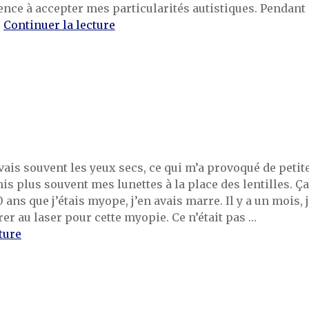
ce à accepter mes particularités autistiques. Pendant
de « Stage-Fin d’année »
…
Continuer la lecture
vais souvent les yeux secs, ce qui m’a provoqué de petit
 mis plus souvent mes lunettes à la place des lentilles. Ça
0 ans que j’étais myope, j’en avais marre. Il y a un mois, 
rer au laser pour cette myopie. Ce n’était pas …
de « 1% »
ture