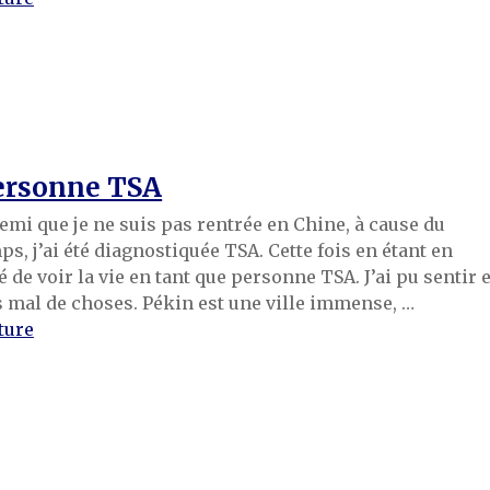
personne TSA
 demi que je ne suis pas rentrée en Chine, à cause du
ps, j’ai été diagnostiquée TSA. Cette fois en étant en
é de voir la vie en tant que personne TSA. J’ai pu sentir e
mal de choses. Pékin est une ville immense, …
de « La vie en Chine en tant que personne TSA »
ture