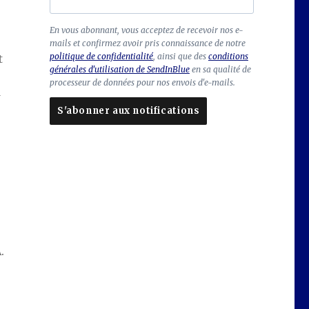
C
En vous abonnant, vous acceptez de recevoir nos e-
mails et confirmez avoir pris connaissance de notre
h
politique de confidentialité
, ainsi que des
conditions
t
a
générales d'utilisation de SendInBlue
en sa qualité de
m
processeur de données pour nos envois d'e-mails.
p
d
à
es »
S'abonner aux notifications
la
is
s
e
r
vi
d
e
.
Laissez
ce