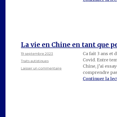
mes
parents
La vie en Chine en tant que 
Ca fait 3 ans et
Publié
19 septembre 2023
le
Covid. Entre tem
Catégories
Traits autistiques
Chine, j’ai essay
sur
Laisser un commentaire
comprendre pas 
La
Continuer la lec
vie
en
Chine
en
tant
que
personne