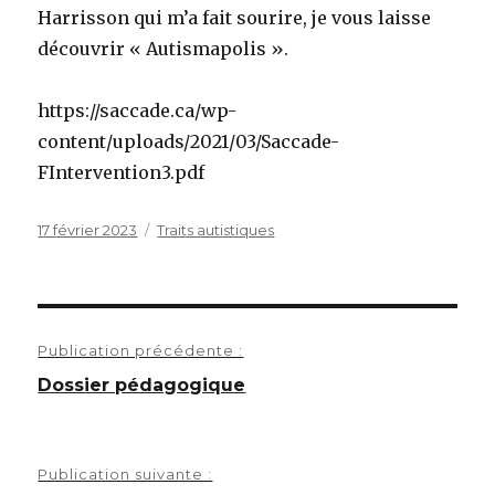
Harrisson qui m’a fait sourire, je vous laisse
découvrir « Autismapolis ».
https://saccade.ca/wp-
content/uploads/2021/03/Saccade-
FIntervention3.pdf
Publié
Catégories
17 février 2023
Traits autistiques
le
Navigation
Publication précédente :
de
Dossier pédagogique
l’article
Publication suivante :