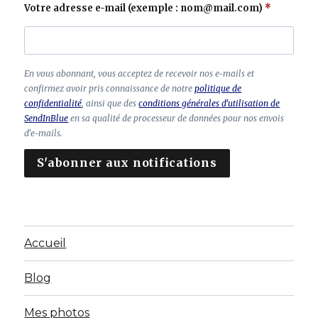
Votre adresse e-mail (exemple : nom@mail.com)
C
En vous abonnant, vous acceptez de recevoir nos e-mails et
h
confirmez avoir pris connaissance de notre
politique de
a
confidentialité
, ainsi que des
conditions générales d'utilisation de
SendInBlue
en sa qualité de processeur de données pour nos envois
m
d'e-mails.
p
à
S'abonner aux notifications
la
is
s
e
r
Accueil
vi
d
e
Blog
Mes photos